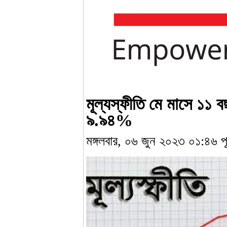
মূল্যস্ফীতি মে মাসে ১১ বছ
৯.৯৪%
মঙ্গলবার, ০৬ জুন ২০২৩ ০১:৪৬ পূর্