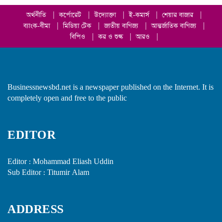
অর্থনীতি
|
কর্পোরেট
|
উদ্যোক্তা
|
ই-কমার্স
|
শেয়ার বাজার
|
ব্যাংক-বীমা
|
মিডিয়া টেক
|
জাতীয় বাণিজ্য
|
আন্তর্জাতিক বাণিজ্য
|
বিপিও
|
কর ও শুল্ক
|
আরও
|
Businessnewsbd.net is a newspaper published on the Internet. It is
completely open and free to the public
EDITOR
Editor : Mohammad Eliash Uddin
Sub Editor : Titumir Alam
ADDRESS