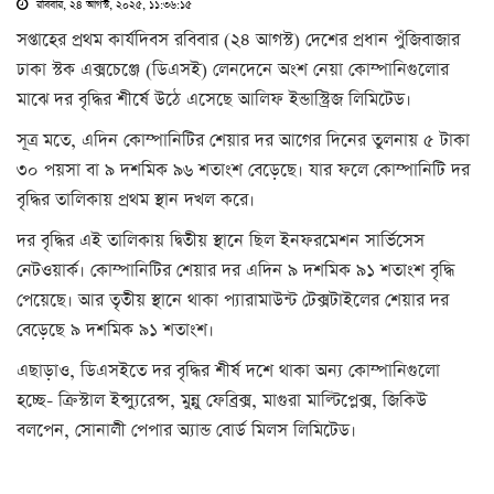
রবিবার, ২৪ আগস্ট, ২০২৫, ১১:৩৬:১৫
সপ্তাহের প্রথম কার্যদিবস রবিবার (২৪ আগস্ট) দেশের প্রধান পুঁজিবাজার
ঢাকা স্টক এক্সচেঞ্জে (ডিএসই) লেনদেনে অংশ নেয়া কোম্পানিগুলোর
মাঝে দর বৃদ্ধির শীর্ষে উঠে এসেছে আলিফ ইন্ডাস্ট্রিজ লিমিটেড।
সূত্র মতে, এদিন কোম্পানিটির শেয়ার দর আগের দিনের তুলনায় ৫ টাকা
৩০ পয়সা বা ৯ দশমিক ৯৬ শতাংশ বেড়েছে। যার ফলে কোম্পানিটি দর
বৃদ্ধির তালিকায় প্রথম স্থান দখল করে।
দর বৃদ্ধির এই তালিকায় দ্বিতীয় স্থানে ছিল ইনফরমেশন সার্ভিসেস
নেটওয়ার্ক। কোম্পানিটির শেয়ার দর এদিন ৯ দশমিক ৯১ শতাংশ বৃদ্ধি
পেয়েছে। আর তৃতীয় স্থানে থাকা প্যারামাউন্ট টেক্সটাইলের শেয়ার দর
বেড়েছে ৯ দশমিক ৯১ শতাংশ।
এছাড়াও, ডিএসইতে দর বৃদ্ধির শীর্ষ দশে থাকা অন্য কোম্পানিগুলো
হচ্ছে- ক্রিস্টাল ইন্স্যুরেন্স, মুন্নু ফেব্রিক্স, মাগুরা মাল্টিপ্লেক্স, জিকিউ
বলপেন, সোনালী পেপার অ্যান্ড বোর্ড মিলস লিমিটেড।