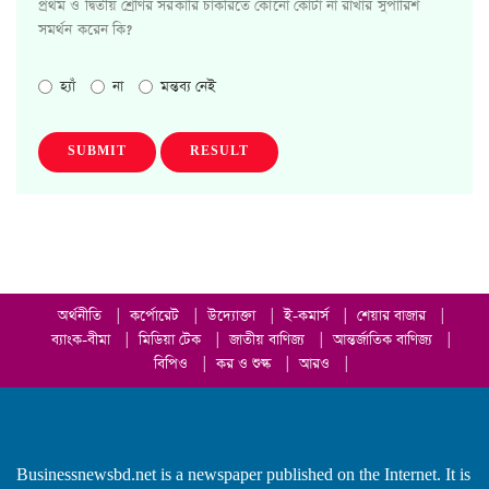
প্রথম ও দ্বিতীয় শ্রেণির সরকারি চাকরিতে কোনো কোটা না রাখার সুপারিশ
সমর্থন করেন কি?
হ্যাঁ
না
মন্তব্য নেই
SUBMIT
RESULT
অর্থনীতি
|
কর্পোরেট
|
উদ্যোক্তা
|
ই-কমার্স
|
শেয়ার বাজার
|
ব্যাংক-বীমা
|
মিডিয়া টেক
|
জাতীয় বাণিজ্য
|
আন্তর্জাতিক বাণিজ্য
|
বিপিও
|
কর ও শুল্ক
|
আরও
|
Businessnewsbd.net is a newspaper published on the Internet. It is