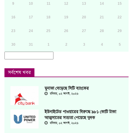
9
10
11
12
13
14
15
16
17
18
19
20
21
22
23
24
25
26
27
28
29
30
31
1
2
3
4
5
সর্বশেষ খবর
মুনাফা বেড়েছে সিটি ব্যাংকের
রবিবার, ০২ আগস্ট, ২০২৬
ইউনাইটেড পাওয়ারের বিরুদ্ধে ৯৮১ কোটি টাকা
আত্মসাতের সত্যতা পেয়েছে দুদক
রবিবার, ০২ আগস্ট, ২০২৬