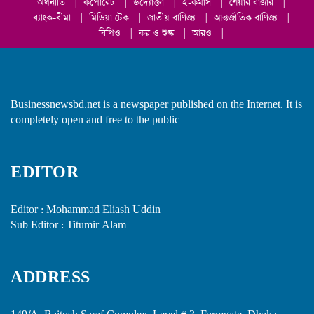
অর্থনীতি
|
কর্পোরেট
|
উদ্যোক্তা
|
ই-কমার্স
|
শেয়ার বাজার
|
ব্যাংক-বীমা
|
মিডিয়া টেক
|
জাতীয় বাণিজ্য
|
আন্তর্জাতিক বাণিজ্য
|
বিপিও
|
কর ও শুল্ক
|
আরও
|
Businessnewsbd.net is a newspaper published on the Internet. It is
completely open and free to the public
EDITOR
Editor : Mohammad Eliash Uddin
Sub Editor : Titumir Alam
ADDRESS