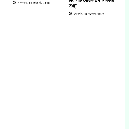
চায় পাঁচ বৈশ্বিক শ্রম অধিকার
মঙ্গলবার, ০২ জানুয়ারী, ২০২৪
সংস্থা
সোমবার, ২০ নভেম্বর, ২০২৩