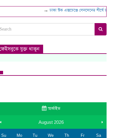
→
ঢাকা স্টক এক্সচেঞ্জে লেনদেনের শীর্ষে ডমিনেজ স্টিল
→
নানা চ্য
ফেইসবুকে যুক্ত থাকুন
আর্কাইভ
August
2026
Su
Mo
Tu
We
Th
Fr
Sa